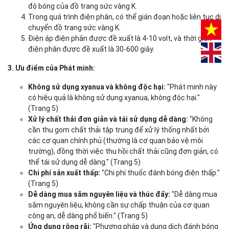
độ bóng của đồ trang sức vàng K.
Trong quá trình điện phân, có thể gián đoạn hoặc liên tục di
chuyển đồ trang sức vàng K.
Điện áp điện phân được đề xuất là 4-10 volt, và thời gian
điện phân được đề xuất là 30-600 giây.
3. Ưu điểm của Phát minh:
Không sử dụng xyanua và không độc hại:
"Phát minh này
có hiệu quả là không sử dụng xyanua, không độc hại."
(Trang 5)
Xử lý chất thải đơn giản và tái sử dụng dễ dàng:
"Không
cần thu gom chất thải tập trung để xử lý thống nhất bởi
các cơ quan chính phủ (thường là cơ quan bảo vệ môi
trường), đồng thời việc thu hồi chất thải cũng đơn giản, có
thể tái sử dụng dễ dàng." (Trang 5)
Chi phí sản xuất thấp:
"Chi phí thuốc đánh bóng điện thấp."
(Trang 5)
Dễ dàng mua sắm nguyên liệu và thúc đẩy:
"Dễ dàng mua
sắm nguyên liệu, không cần sự chấp thuận của cơ quan
công an, dễ dàng phổ biến." (Trang 5)
Ứng dụng rộng rãi:
"Phương pháp và dung dịch đánh bóng