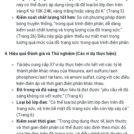
này có thể được áp dụng rộng rãi để loại bỏ lớp đen trên
vàng K từ 10K-24K, vàng trắng hoặc vàng đỏ K." (Trang 5)
Kiểm soát chất lượng tốt hơn:
So với phương pháp đánh
bóng truyền thống, "trong quá trình điện phân, dễ dàng
kiểm soát chất lượng và trọng lượng của đồ trang sức."
(Trang 26) Điều này giúp giảm thiểu sự mất mát trọng
lượng quá mức của đồ trang sức trong quá trình điện phân.
4. Hiệu quả Đánh giá và Thử nghiệm (Các ví dụ thực hiện):
Tài liệu cung cấp 37 ví dụ thực hiện chi tiết với các tỷ lệ
thành phần khác nhau của thiourea, axit sulfuric/axit
phosphoric/axit tartaric, và amoni sulfat, cùng với các điều
kiện điện áp và thời gian điện phân khác nhau.
Độ trong và độ sáng:
Mục tiêu là đạt được "yêu cầu về độ
sáng không có vết xước." (Trang 6)
Loại bỏ lớp đen:
"Có thể loại bỏ phần lớn lớp đen trên đồ
trang sức, và trên bề mặt đồ trang sức vẫn còn lớp vảy cá."
(Trang 6)
Kiểm soát thời gian:
"Trong ứng dụng thực tế, kích thước
và thời gian điện phân có thể được xác định theo mức độ
của lớp đen trên đồ trang sức, và điều chỉnh kích thước và