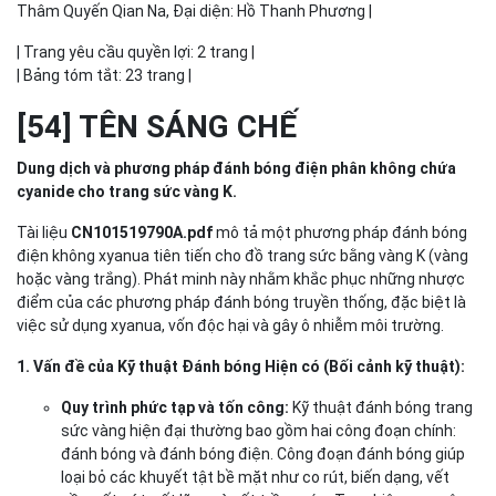
Thâm Quyến Qian Na, Đại diện: Hồ Thanh Phương |
| Trang yêu cầu quyền lợi: 2 trang |
| Bảng tóm tắt: 23 trang |
[54] TÊN SÁNG CHẾ
Dung dịch và phương pháp đánh bóng điện phân không chứa
cyanide cho trang sức vàng K.
Tài liệu
CN101519790A.pdf
mô tả một phương pháp đánh bóng
điện không xyanua tiên tiến cho đồ trang sức bằng vàng K (vàng
hoặc vàng trắng). Phát minh này nhằm khắc phục những nhược
điểm của các phương pháp đánh bóng truyền thống, đặc biệt là
việc sử dụng xyanua, vốn độc hại và gây ô nhiễm môi trường.
1. Vấn đề của Kỹ thuật Đánh bóng Hiện có (Bối cảnh kỹ thuật):
Quy trình phức tạp và tốn công:
Kỹ thuật đánh bóng trang
sức vàng hiện đại thường bao gồm hai công đoạn chính:
đánh bóng và đánh bóng điện. Công đoạn đánh bóng giúp
loại bỏ các khuyết tật bề mặt như co rút, biến dạng, vết