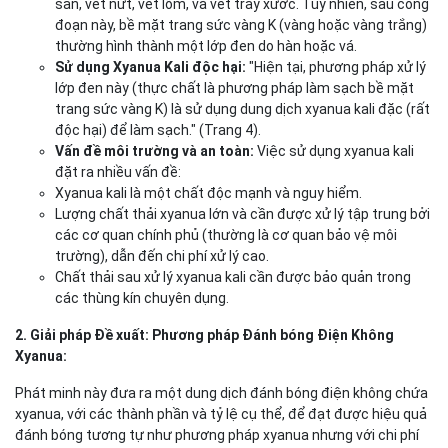
sần, vết nứt, vết lõm, và vết trầy xước. Tuy nhiên, sau công
đoạn này, bề mặt trang sức vàng K (vàng hoặc vàng trắng)
thường hình thành một lớp đen do hàn hoặc vá.
Sử dụng Xyanua Kali độc hại:
"Hiện tại, phương pháp xử lý
lớp đen này (thực chất là phương pháp làm sạch bề mặt
trang sức vàng K) là sử dụng dung dịch xyanua kali đặc (rất
độc hại) để làm sạch." (Trang 4).
Vấn đề môi trường và an toàn:
Việc sử dụng xyanua kali
đặt ra nhiều vấn đề:
Xyanua kali là một chất độc mạnh và nguy hiểm.
Lượng chất thải xyanua lớn và cần được xử lý tập trung bởi
các cơ quan chính phủ (thường là cơ quan bảo vệ môi
trường), dẫn đến chi phí xử lý cao.
Chất thải sau xử lý xyanua kali cần được bảo quản trong
các thùng kín chuyên dụng.
2. Giải pháp Đề xuất: Phương pháp Đánh bóng Điện Không
Xyanua:
Phát minh này đưa ra một dung dịch đánh bóng điện không chứa
xyanua, với các thành phần và tỷ lệ cụ thể, để đạt được hiệu quả
đánh bóng tương tự như phương pháp xyanua nhưng với chi phí