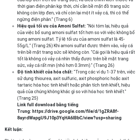
thời gian điện phân kịp thời, chỉ cần bề mặt đồ trang sức
không còn lớp đen, và chỉ còn lại một ít vảy cá, thì có thể
ngừng điện phân." (Trang 6)
Hiệu quả tối ưu của Amoni Sulfat:
"Nói tóm lại, hiệu quả
của việc bổ sung amoni sulfat tốt hơn so với việc không bổ
sung amoni sulfat. Tỷ lệ tối ưu của amoni sulfat là 45-
55g/L." (Trang 26) Khi amoni sulfat được thêm vào, vảy cá
trên bề mặt trang sức sẽ không còn. "Cái gọi là hiệu quả rất
tốt là không có vảy cá nhìn thấy được trên bề mặt trang
sức, vảy cá rất mịn (nhỏ hơn 0.3mm)." (Trang 26)
Độ tinh khiết của hóa chất:
"Trong các ví dụ 1-37 trên, việc
sử dụng thiourea, axit sulfuric, axit phosphoric hoặc axit
tartaric hóa học tinh khiết hoặc phân tích tinh khiết, hiệu
quả của chúng không khác gì so với hóa học tinh khiết."
(Trang 25)
Link full download bằng tiếng
Trung: https://drive.google.com/file/d/1gZRA8f-
8ayrdWapgU9J10p3YqHA6lBbC/view?usp=sharing
Kết luận: