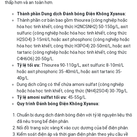
thấp hơn và an toàn hơn.
Thành phần Dung dịch Đánh bóng Điện Không Xyanua:
Thành phần cơ bản bao gồm thiourea (công nghiệp hoặc
hóa học tinh khiết, công thức H2NCSNH2) 50-150g/L, axit
sulfuric (công nghiệp hoặc hóa học tinh khiết, công thức
H2SO4) 3-15ml/L hoặc axit phosphoric (công nghiệp hoặc
hóa học tinh khiết, công thức H3PO4) 20-50ml/L, hoặc axit
tartaric (công nghiệp hoặc hóa học tinh khiết, công thức
C4H6O6) 20-50g/L.
Tỷ lệ tối ưu:
Thiourea 90-110g/L, axit sulfuric 8-10ml/L
hoặc axit phosphoric 35-40ml/L, hoặc axit tartaric 35-
40g/L.
Dung dịch cũng có thể chứa amoni sulfat (công nghiệp
hoặc hóa học tinh khiết, công thức (NH4)2SO4) 30-70g/L.
Tỷ lệ amoni sulfat tối ưu:
45-55g/L.
Quy trình Đánh bóng Điện Không Xyanua:
Chuẩn bị dung dịch đánh bóng điện với tỷ lệ nguyên liệu thô
đã nêu trong bể điện phân.
Nối đồ trang sức vàng K vào cực dương của bể điện phân.
Kiểm soát điện áp và thời gian điện phân theo yêu cầu về