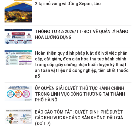
2 tại mỏ vàng và đồng Sepon, Lào
THÔNG TƯ 42/2026/TT-BCT VỀ QUẢN LÝ HÀNG
HÓA LƯỠNG DỤNG
Hoàn thiện quy định pháp luật đối với việc phân
cấp, cắt giảm, đơn giản hóa thủ tục hành chính
trong cấp giấy chứng nhận huấn luyện kỹ thuật
an toàn vật liệu nổ công nghiệp, tiền chất thuốc
nổ
ỦY QUYỀN GIẢI QUYẾT THỦ TỤC HÀNH CHÍNH
TRONG LĨNH VỰC CÔNG THƯƠNG TẠI THÀNH
PHỐ HÀ NỘI
BÁO CÁO TÓM TẮT: QUYẾT ĐỊNH PHÊ DUYỆT
CÁC KHU VỰC KHOÁNG SẢN KHÔNG ĐẤU GIÁ
(ĐỢT 7)