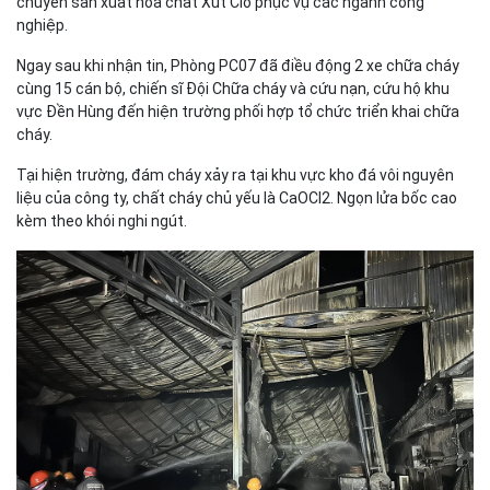
chuyên sản xuất hóa chất Xút Clo phục vụ các ngành công
nghiệp.
Ngay sau khi nhận tin, Phòng PC07 đã điều động 2 xe chữa cháy
cùng 15 cán bộ, chiến sĩ Đội Chữa cháy và cứu nạn, cứu hộ khu
vực Đền Hùng đến hiện trường phối hợp tổ chức triển khai chữa
cháy.
Tại hiện trường, đám cháy xảy ra tại khu vực kho đá vôi nguyên
liệu của công ty, chất cháy chủ yếu là CaOCl2. Ngọn lửa bốc cao
kèm theo khói nghi ngút.