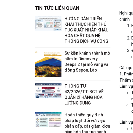
TIN TỨC LIÊN QUAN
Nghị q
HƯỚNG DẪN TRIỂN
chính:
KHAI THỰC HIỆN THỦ
TỤC XUẤT NHẬP KHẨU
HÓA CHẤT QUA HỆ
THỐNG DỊCH VỤ CÔNG
Sự kiện khánh thành mỏ
hầm lò Discovery
Deeps 2 tại mỏ vàng và
Các quy
đồng Sepon, Lào
1. Phâ
Thẩm q
THÔNG TƯ
Lĩnh v
42/2026/TT-BCT VỀ
QUẢN LÝ HÀNG HÓA
LƯỠNG DỤNG
Hoàn thiện quy định
pháp luật đối với việc
Lĩnh v
phân cấp, cắt giảm, đơn
giản hóa thủ tục hành