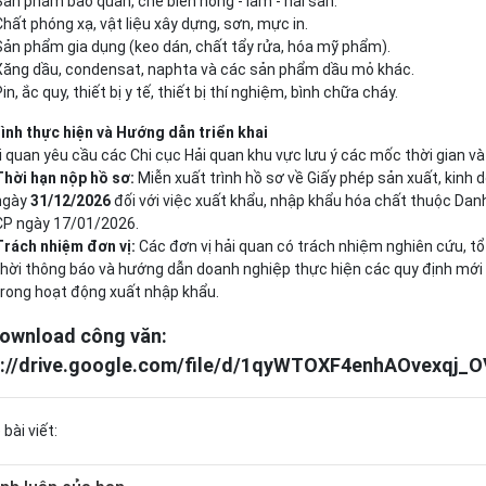
Sản phẩm bảo quản, chế biến nông - lâm - hải sản.
Chất phóng xạ, vật liệu xây dựng, sơn, mực in.
Sản phẩm gia dụng (keo dán, chất tẩy rửa, hóa mỹ phẩm).
Xăng dầu, condensat, naphta và các sản phẩm dầu mỏ khác.
in, ắc quy, thiết bị y tế, thiết bị thí nghiệm, bình chữa cháy.
rình thực hiện và Hướng dẫn triển khai
 quan yêu cầu các Chi cục Hải quan khu vực lưu ý các mốc thời gian và
Thời hạn nộp hồ sơ:
Miễn xuất trình hồ sơ về Giấy phép sản xuất, kinh
ngày
31/12/2026
đối với việc xuất khẩu, nhập khẩu hóa chất thuộc D
CP ngày 17/01/2026.
Trách nhiệm đơn vị:
Các đơn vị hải quan có trách nhiệm nghiên cứu, tổ
thời thông báo và hướng dẫn doanh nghiệp thực hiện các quy định mới
trong hoạt động xuất nhập khẩu.
ownload công văn:
s://drive.google.com/file/d/1qyWTOXF4enhAOvexqj_O
 bài viết: