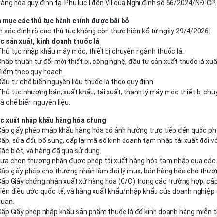
hàng hóa quy định tại Phụ lục I đến VII của Nghị định số 66/2024/NĐ-CP.
h mục các thủ tục hành chính được bãi bỏ
n xác định rõ các thủ tục không còn thực hiện kể từ ngày 29/4/2026:
ực sản xuất, kinh doanh thuốc lá
Thủ tục nhập khẩu máy móc, thiết bị chuyên ngành thuốc lá.
Chấp thuận tự đổi mới thiết bị, công nghệ, đầu tư sản xuất thuốc lá xuấ
điểm theo quy hoạch.
Đầu tư chế biến nguyên liệu thuốc lá theo quy định.
Thủ tục nhượng bán, xuất khẩu, tái xuất, thanh lý máy móc thiết bị ch
và chế biến nguyên liệu.
ực xuất nhập khẩu hàng hóa chung
Cấp giấy phép nhập khẩu hàng hóa có ảnh hưởng trực tiếp đến quốc phò
Cấp, sửa đổi, bổ sung, cấp lại mã số kinh doanh tạm nhập tái xuất đối 
đặc biệt, và hàng đã qua sử dụng.
Lựa chọn thương nhân được phép tái xuất hàng hóa tạm nhập qua các cử
Cấp giấy phép cho thương nhân làm đại lý mua, bán hàng hóa cho thươ
Cấp Giấy chứng nhận xuất xứ hàng hóa (C/O) trong các trường hợp: cấp
viên điều ước quốc tế, và hàng xuất khẩu/nhập khẩu của doanh nghiệp c
quan.
Cấp Giấy phép nhập khẩu sản phẩm thuốc lá để kinh doanh hàng miễn t