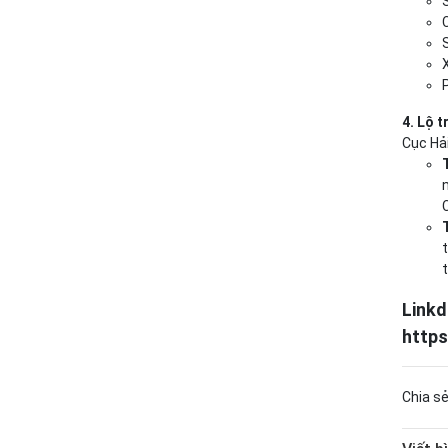
P
4. Lộ t
Cục Hải
Linkd
http
Chia sẻ