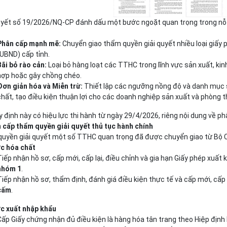
uyết số 19/2026/NQ-CP đánh dấu một bước ngoặt quan trọng trong nỗ lự
Phân cấp mạnh mẽ:
Chuyển giao thẩm quyền giải quyết nhiều loại giấ
(UBND) cấp tỉnh.
Bãi bỏ rào cản:
Loại bỏ hàng loạt các TTHC trong lĩnh vực sản xuất, ki
hợp hoặc gây chồng chéo.
Đơn giản hóa và Miễn trừ:
Thiết lập các ngưỡng nồng độ và danh mục 
chất, tạo điều kiện thuận lợi cho các doanh nghiệp sản xuất và phòng t
 định này có hiệu lực thi hành từ ngày 29/4/2026, riêng nội dung về 
n cấp thẩm quyền giải quyết thủ tục hành chính
uyền giải quyết một số TTHC quan trọng đã được chuyển giao từ Bộ 
ực hóa chất
Tiếp nhận hồ sơ, cấp mới, cấp lại, điều chỉnh và gia hạn Giấy phép xuất
nhóm 1
.
Tiếp nhận hồ sơ, thẩm định, đánh giá điều kiện thực tế và cấp mới, cấp 
cấm
.
ực xuất nhập khẩu
Cấp Giấy chứng nhận đủ điều kiện là hàng hóa tân trang theo Hiệp địn