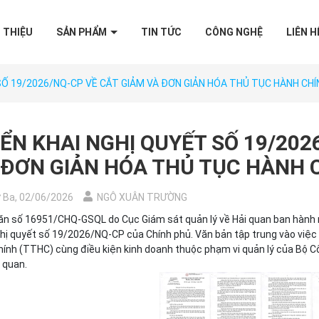
I THIỆU
SẢN PHẨM
TIN TỨC
CÔNG NGHỆ
LIÊN H
SỐ 19/2026/NQ-CP VỀ CẮT GIẢM VÀ ĐƠN GIẢN HÓA THỦ TỤC HÀNH CHÍ
IỂN KHAI NGHỊ QUYẾT SỐ 19/202
 ĐƠN GIẢN HÓA THỦ TỤC HÀNH 
 Ba, 02/06/2026
NGÔ XUÂN TRƯỜNG
ăn số 16951/CHQ-GSQL do Cục Giám sát quản lý về Hải quan ban hành
ghị quyết số 19/2026/NQ-CP của Chính phủ. Văn bản tập trung vào việc
hính (TTHC) cùng điều kiện kinh doanh thuộc phạm vi quản lý của Bộ C
 quan.