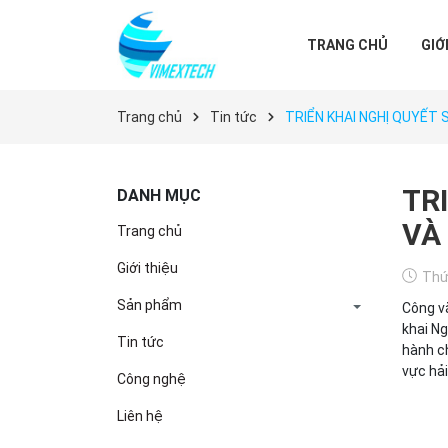
TRANG CHỦ
GIỚ
Trang chủ
Tin tức
TRIỂN KHAI NGHỊ QUYẾT 
TR
DANH MỤC
VÀ
Trang chủ
Giới thiệu
Thứ
Sản phẩm
Công v
khai N
Tin tức
hành c
vực hải
Công nghệ
Liên hệ