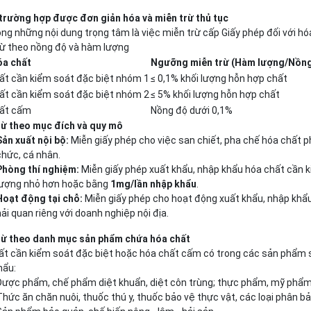
 trường hợp được đơn giản hóa và miễn trừ thủ tục
ng những nội dung trọng tâm là việc miễn trừ cấp Giấy phép đối với hóa
rừ theo nồng độ và hàm lượng
óa chất
Ngưỡng miễn trừ (Hàm lượng/Nồn
ất cần kiểm soát đặc biệt nhóm 1
≤
0,1% khối lượng hỗn hợp chất
ất cần kiểm soát đặc biệt nhóm 2
≤
5% khối lượng hỗn hợp chất
ất cấm
Nồng độ dưới 0,1%
rừ theo mục đích và quy mô
Sản xuất nội bộ:
Miễn giấy phép cho việc san chiết, pha chế hóa chất p
chức, cá nhân.
Phòng thí nghiệm:
Miễn giấy phép xuất khẩu, nhập khẩu hóa chất cần k
lượng nhỏ hơn hoặc bằng
1mg/lần nhập khẩu
.
Hoạt động tại chỗ:
Miễn giấy phép cho hoạt động xuất khẩu, nhập khẩu
hải quan riêng với doanh nghiệp nội địa.
rừ theo danh mục sản phẩm chứa hóa chất
ất cần kiểm soát đặc biệt hoặc hóa chất cấm có trong các sản phẩm s
hẩu:
Dược phẩm, chế phẩm diệt khuẩn, diệt côn trùng; thực phẩm, mỹ phẩm
Thức ăn chăn nuôi, thuốc thú y, thuốc bảo vệ thực vật, các loại phân bản