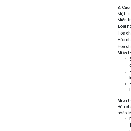
3. Các
Một tro
Miễn t
Loại h
Hóa ch
Hóa ch
Hóa ch
Miễn t
Miễn t
Hóa ch
nhập k